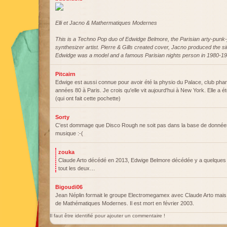
Elli et Jacno & Mathermatiques Modernes
This is a Techno Pop duo of Edwidge Belmore, the Parisian arty-punk-j
synthesizer artist. Pierre & Gills created cover, Jacno produced the si
Edwidge was a model and a famous Parisian nights person in 1980-19
Pitcairn
Edwige est aussi connue pour avoir été la physio du Palace, club pha
années 80 à Paris. Je crois qu'elle vit aujourd'hui à New York. Elle a 
(qui ont fait cette pochette)
Sorty
C'est dommage que Disco Rough ne soit pas dans la base de données
musique :-(
zouka
Claude Arto décédé en 2013, Edwige Belmore décédée y a quelques 
tout les deux…
Bigoudi06
Jean Néplin formait le groupe Electromegamex avec Claude Arto mais n
de Mathématiques Modernes. Il est mort en février 2003.
Il faut être identifié pour ajouter un commentaire !