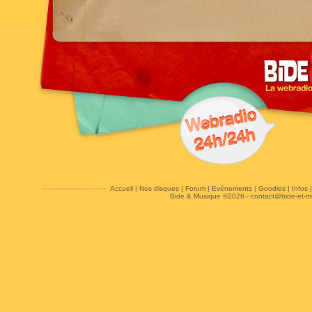
Accueil
|
Nos disques
|
Forum
|
Evénements
|
Goodies
|
Infos
Bide & Musique ©2026 -
contact@bide-et-m