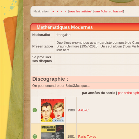
Navigation :
«
‹
›
»
[
tous les artistes
] [
une fiche au hasard
]
Mathématiques Modernes
Nationalité
française
Duo électro-synthpop avant-gardiste composé de Clau
Présentation
Braun-Belmore (1957-2015). Un seul album ("Les Visite
leur actif.
Se procurer
ses disques
Discographie :
On peut entendre sur Bide&Musique…
par années de sortie
|
par ordre alp
1980
A+B=C
1981
Paris Tokyo