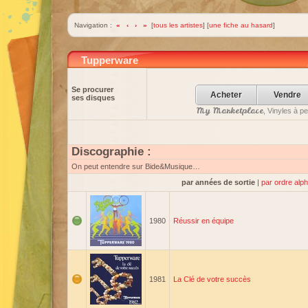
Navigation :
«
‹
›
»
[
tous les artistes
] [
une fiche au hasard
]
Tupperware
Se procurer
Acheter
Vendre
ses disques
My Marketplace
, Vinyles à p
Discographie :
On peut entendre sur Bide&Musique…
par années de sortie
|
par ordre alp
1980
Réussir en équipe
1981
La Clé de votre succès