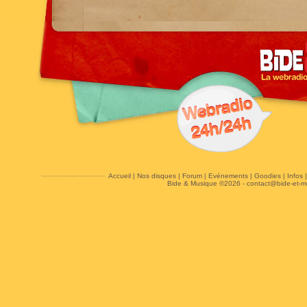
Accueil
|
Nos disques
|
Forum
|
Evénements
|
Goodies
|
Infos
Bide & Musique ©2026 -
contact@bide-et-m