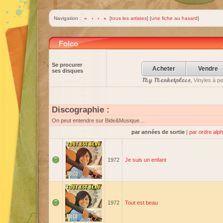
Navigation :
«
‹
›
»
[
tous les artistes
] [
une fiche au hasard
]
Folco
Se procurer
Acheter
Vendre
ses disques
My Marketplace
, Vinyles à p
Discographie :
On peut entendre sur Bide&Musique…
par années de sortie
|
par ordre alp
1972
Je suis un enfant
1972
Tout est beau