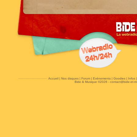
Accueil
|
Nos disques
|
Forum
|
Evénements
|
Goodies
|
Infos
Bide & Musique ©2026 -
contact@bide-et-m