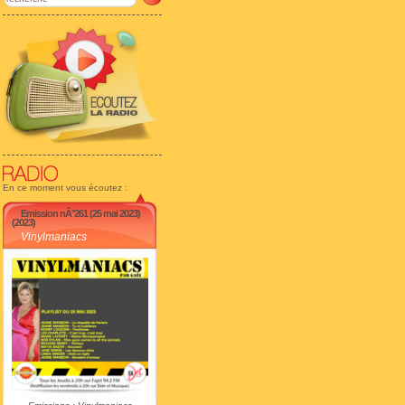
En ce moment vous écoutez :
Emission nÂ°261 (25 mai 2023)
(2023)
Vinylmaniacs