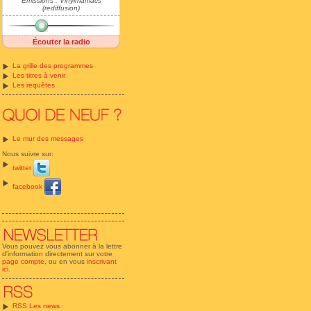
Emissions : Vinylmaniacs
(rediffusion)
Écouter la radio
La grille des programmes
Les titres à venir
Les requêtes
Le mur des messages
Nous suivre sur:
twitter
facebook
Vous pouvez vous abonner à la lettre
d'information directement sur votre
page compte
, ou en vous
inscrivant
ici
.
RSS Les news