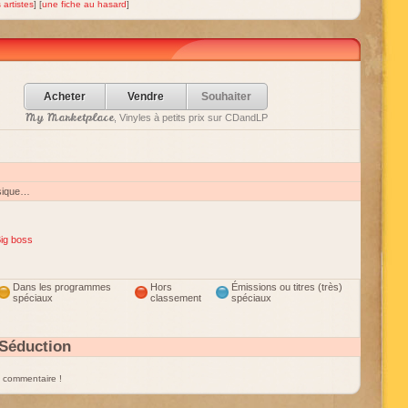
 artistes
] [
une fiche au hasard
]
Acheter
Vendre
Souhaiter
My Marketplace
, Vinyles à petits prix sur CDandLP
sique…
ig boss
Dans les programmes
Hors
Émissions ou titres (très)
spéciaux
classement
spéciaux
Séduction
un commentaire !