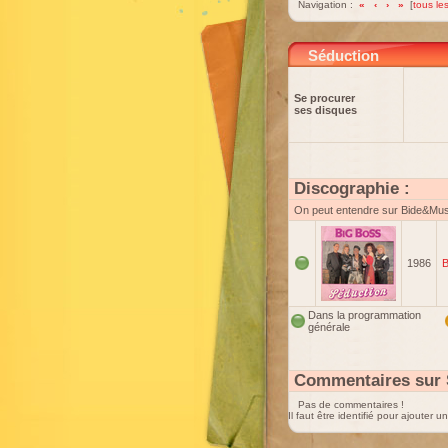
Navigation :
«
‹
›
»
[
tous les
Séduction
Se procurer
ses disques
Discographie :
On peut entendre sur Bide&Mu
1986
B
Dans la programmation
générale
Commentaires sur 
Pas de commentaires !
Il faut être identifié pour ajouter 