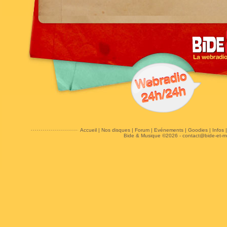
Accueil
|
Nos disques
|
Forum
|
Evénements
|
Goodies
|
Infos
Bide & Musique ©2026 -
contact@bide-et-m