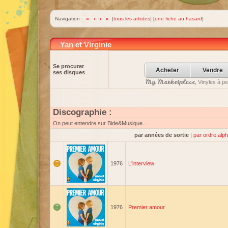
Navigation :
«
‹
›
»
[
tous les artistes
] [
une fiche au hasard
]
Yan et Virginie
Se procurer
Acheter
Vendre
ses disques
My Marketplace
, Vinyles à p
Discographie :
On peut entendre sur Bide&Musique…
par années de sortie
|
par ordre alp
1976
L'interview
1976
Premier amour