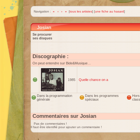
Navigation :
«
‹
›
»
[
tous les artistes
] [
une fiche au hasard
]
Josian
Se procurer
ses disques
Discographie :
On peut entendre sur Bide&Musique…
1985
Quelle chance on a
Dans la programmation
Dans les programmes
Hors
générale
spéciaux
clas
Commentaires sur Josian
Pas de commentaires !
Il faut être identifié pour ajouter un commentaire !