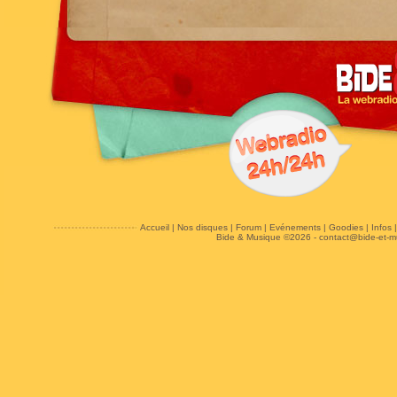
Accueil
|
Nos disques
|
Forum
|
Evénements
|
Goodies
|
Infos
Bide & Musique ©2026 -
contact@bide-et-m