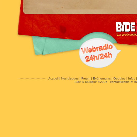
Accueil
|
Nos disques
|
Forum
|
Evénements
|
Goodies
|
Infos
Bide & Musique ©2026 -
contact@bide-et-m