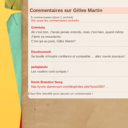
Commentaires sur Gilles Martin
5 commentaires (dont 1 archivé)
Voir aussi les commentaires archivés
Grimluka
Ah c'est bon. J'avais jamais entendu, mais c'est bien, quand même.
J'aime sa moustache.
C'est qui au juste, Gilles Martin?
Doudouneuh
Sa bouille m'inspire confiance et sympathie…. allez savoir pourquoi !
jackglandu
Les routiers sont sympas !
Kevin Brandon Song
http://yves-damecourt.com/blog/index.php?post/2007…
Il faut être identifié pour ajouter un commentaire !