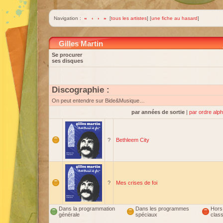
Navigation :
«
‹
›
»
[
tous les artistes
] [
une fiche au hasard
]
Gilles Martin
Se procurer
ses disques
Discographie :
On peut entendre sur Bide&Musique…
par années de sortie
|
par ordre alp
?
Bethleem City
?
Mes crises de foi
Dans la programmation
Dans les programmes
Hors
générale
spéciaux
clas