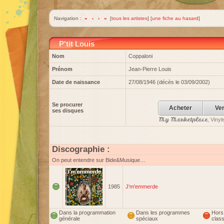
Navigation :
«
‹
›
»
[
tous les artistes
] [
une fiche au hasard
]
P'tit Louis
Nom
Coppaloni
Prénom
Jean-Pierre Louis
Date de naissance
27/08/1946 (décès le 03/09/2002)
Se procurer
Acheter
Ve
ses disques
My Marketplace
, Viny
Discographie :
On peut entendre sur Bide&Musique…
1985
J'm'emmerde
Dans la programmation
Dans les programmes
Hors
générale
spéciaux
clas