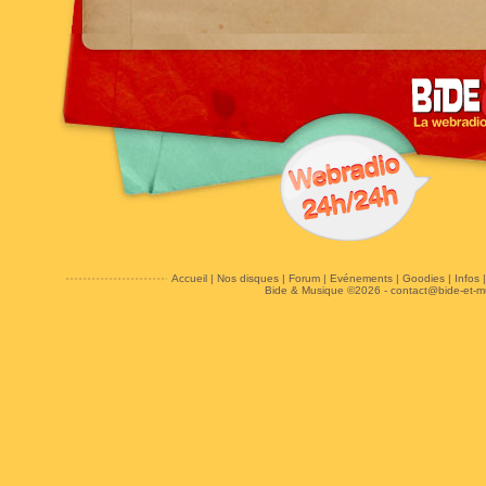
Accueil
|
Nos disques
|
Forum
|
Evénements
|
Goodies
|
Infos
Bide & Musique ©2026 -
contact@bide-et-m