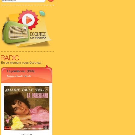
En ce moment vous écoutez :
La parisienne
(1976)
Marie-Paule Belle