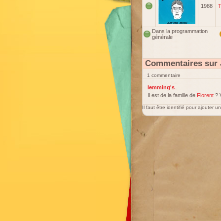
1988
T
Dans la programmation
générale
Commentaires sur 
1 commentaire
lemming's
Il est de la famille de
Florent
? 
Il faut être identifié pour ajouter 