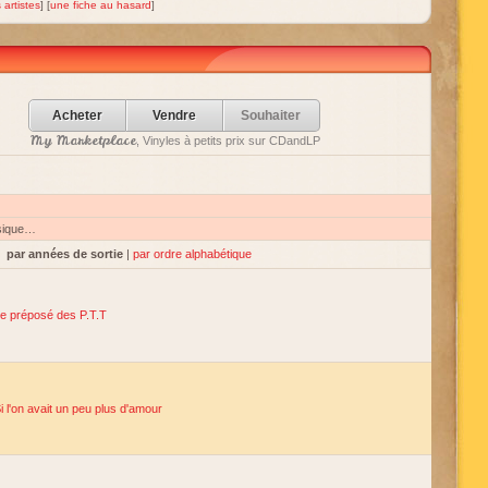
 artistes
] [
une fiche au hasard
]
Acheter
Vendre
Souhaiter
My Marketplace
, Vinyles à petits prix sur CDandLP
sique…
par années de sortie
|
par ordre alphabétique
e préposé des P.T.T
i l'on avait un peu plus d'amour