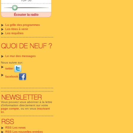
TOP 50
Écouter la radio
La grille des programmes
Les titres à venir
Les requêtes
Le mur des messages
Nous suivre sur:
twitter
facebook
Vous pouvez vous abonner à la lettre
d'information directement sur votre
page compte
, ou en vous
inscrivant
ici
.
RSS Les news
RSS Les nouvelles entrées