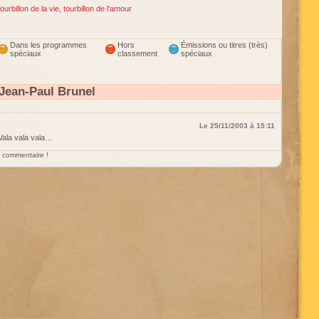
ourbillon de la vie, tourbillon de l'amour
Dans les programmes
Hors
Émissions ou titres (très)
spéciaux
classement
spéciaux
Jean-Paul Brunel
Le 25/11/2003 à 15:11
Vala vala vala…
un commentaire !