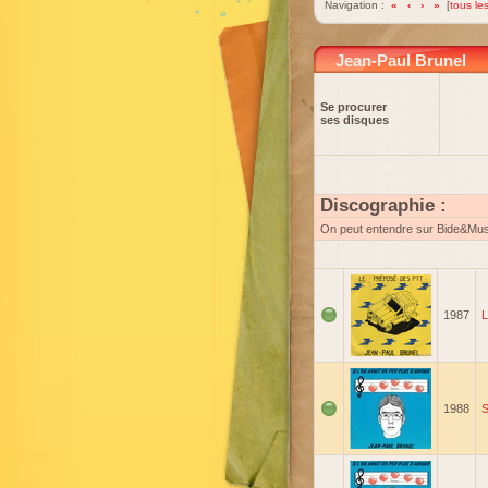
Navigation :
«
‹
›
»
[
tous les
Jean-Paul Brunel
Se procurer
ses disques
Discographie :
On peut entendre sur Bide&Mu
1987
L
1988
S