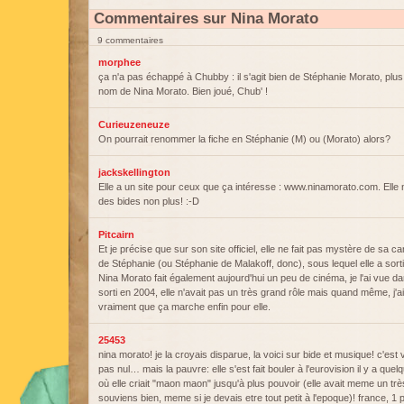
Commentaires sur Nina Morato
9 commentaires
morphee
ça n'a pas échappé à Chubby : il s'agit bien de Stéphanie Morato, plu
nom de Nina Morato. Bien joué, Chub' !
Curieuzeneuze
On pourrait renommer la fiche en Stéphanie (M) ou (Morato) alors?
jackskellington
Elle a un site pour ceux que ça intéresse : www.ninamorato.com. Elle n
des bides non plus! :-D
Pitcairn
Et je précise que sur son site officiel, elle ne fait pas mystère de sa c
de Stéphanie (ou Stéphanie de Malakoff, donc), sous lequel elle a sorti
Nina Morato fait également aujourd'hui un peu de cinéma, je l'ai vue 
sorti en 2004, elle n'avait pas un très grand rôle mais quand même, j'aim
vraiment que ça marche enfin pour elle.
25453
nina morato! je la croyais disparue, la voici sur bide et musique! c'est v
pas nul… mais la pauvre: elle s'est fait bouler à l'eurovision il y a qu
où elle criait "maon maon" jusqu'à plus pouvoir (elle avait meme un trè
souviens bien, meme si je devais etre tout petit à l'epoque)! france, 1