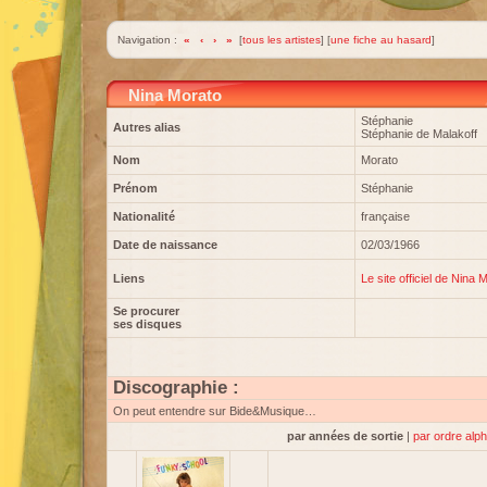
Navigation :
«
‹
›
»
[
tous les artistes
] [
une fiche au hasard
]
Nina Morato
Stéphanie
Autres alias
Stéphanie de Malakoff
Nom
Morato
Prénom
Stéphanie
Nationalité
française
Date de naissance
02/03/1966
Liens
Le site officiel de Nina 
Se procurer
ses disques
Discographie :
On peut entendre sur Bide&Musique…
par années de sortie
|
par ordre alp