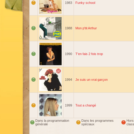
1983
Funky school
1988
Mon p'tit Arthur
1990
T'en fais 2 fois trop
1994
Je suis un vrai garçon
1999
Tout a changé
Dans la programmation
Dans les programmes
Hors
générale
spéciaux
clas