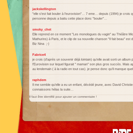
jackskellington
"elle s'est fait bouler à l'eurovision"… 7 eme… depuis (1994) je crois 
personne depuis a battu cette place donc "bouler"…
smoky_chet
Elle reprend en ce moment "Les monologues du vagin" au Théâtre Mic
Mathurins) à Paris, et le clip de sa nouvelle chanson "Il fait beau" est 
Biz Nina ;-)
Fabrice4
je crois (d'après un souvenir déjà lointain) qu'elle avait sorti un album
l'Eurovision sur lequel figurait " maman" son plus gros succès. Mais ap
au lendemain ( à la radio en tout cas). je pense donc qu'il manque 
raphdem
Il me semble qu'elle a eu un enfant, décédé jeune, avec David Chris
connaissons hélas la suite…
Il faut être identifié pour ajouter un commentaire !