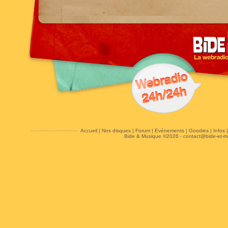
Accueil
|
Nos disques
|
Forum
|
Evénements
|
Goodies
|
Infos
Bide & Musique ©2026 -
contact@bide-et-m