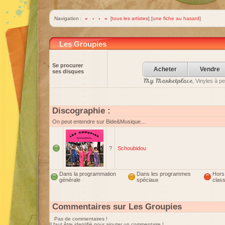
Navigation :
«
‹
›
»
[
tous les artistes
] [
une fiche au hasard
]
Les Groupies
Se procurer
Acheter
Vendre
ses disques
My Marketplace
, Vinyles à p
Discographie :
On peut entendre sur Bide&Musique…
?
Schoubidou
Dans la programmation
Dans les programmes
Hors
générale
spéciaux
clas
Commentaires sur Les Groupies
Pas de commentaires !
Il faut être identifié pour ajouter un commentaire !