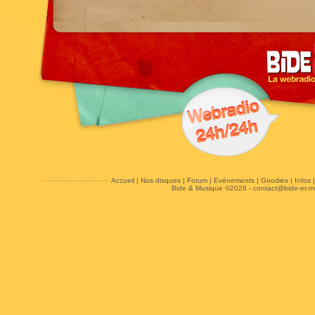
Accueil
|
Nos disques
|
Forum
|
Evénements
|
Goodies
|
Infos
Bide & Musique ©2026 -
contact@bide-et-m