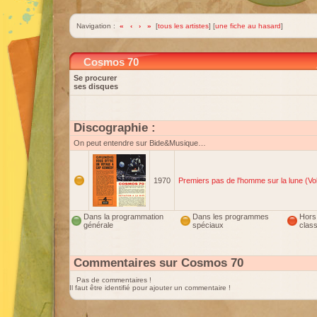
Navigation :
«
‹
›
»
[
tous les artistes
] [
une fiche au hasard
]
Cosmos 70
Se procurer
ses disques
Discographie :
On peut entendre sur Bide&Musique…
1970
Premiers pas de l'homme sur la lune (Vol
Dans la programmation
Dans les programmes
Hors
générale
spéciaux
clas
Commentaires sur Cosmos 70
Pas de commentaires !
Il faut être identifié pour ajouter un commentaire !