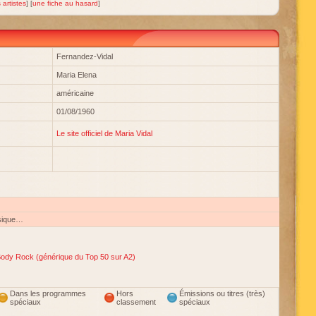
 artistes
] [
une fiche au hasard
]
Fernandez-Vidal
Maria Elena
américaine
01/08/1960
Le site officiel de Maria Vidal
sique…
ody Rock (générique du Top 50 sur A2)
Dans les programmes
Hors
Émissions ou titres (très)
spéciaux
classement
spéciaux