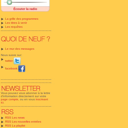
Écouter la radio
La grille des programmes
Les titres à venir
Les requêtes
Le mur des messages
Nous suivre sur:
twitter
facebook
Vous pouvez vous abonner à la lettre
d'information directement sur votre
page compte
, ou en vous
inscrivant
ici
.
RSS Les news
RSS Les nouvelles entrées
RSS La playlist