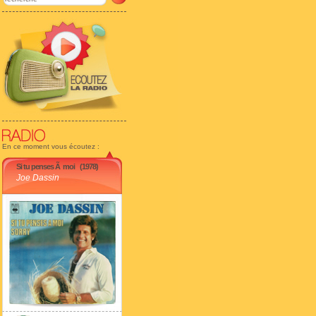
En ce moment vous écoutez :
Si tu penses Ã moi
(1978)
Joe Dassin