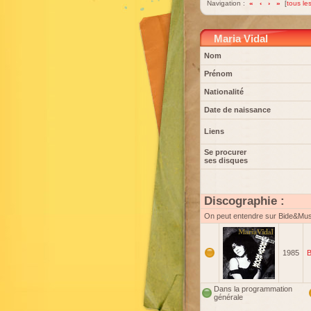
Navigation :
«
‹
›
»
[
tous les
Maria Vidal
Nom
Prénom
Nationalité
Date de naissance
Liens
Se procurer
ses disques
Discographie :
On peut entendre sur Bide&Mu
1985
B
Dans la programmation
générale