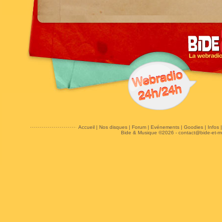
Accueil
|
Nos disques
|
Forum
|
Evénements
|
Goodies
|
Infos
Bide & Musique ©2026 -
contact@bide-et-m