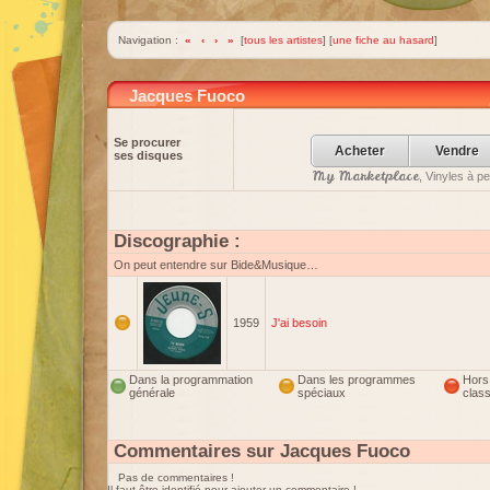
Navigation :
«
‹
›
»
[
tous les artistes
] [
une fiche au hasard
]
Jacques Fuoco
Se procurer
Acheter
Vendre
ses disques
My Marketplace
, Vinyles à p
Discographie :
On peut entendre sur Bide&Musique…
1959
J'ai besoin
Dans la programmation
Dans les programmes
Hors
générale
spéciaux
clas
Commentaires sur Jacques Fuoco
Pas de commentaires !
Il faut être identifié pour ajouter un commentaire !