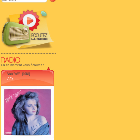
En ce moment vous écoutez :
Voix "off"
(1984)
Alix