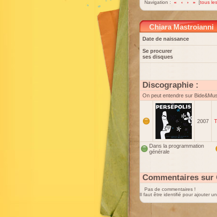
Navigation :
«
‹
›
»
[
tous les
Chiara Mastroianni
Date de naissance
Se procurer
ses disques
Discographie :
On peut entendre sur Bide&Mu
2007
T
Dans la programmation
générale
Commentaires sur 
Pas de commentaires !
Il faut être identifié pour ajouter 