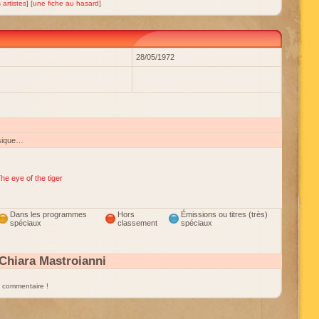
 artistes
] [
une fiche au hasard
]
28/05/1972
sique…
he eye of the tiger
Dans les programmes
Hors
Émissions ou titres (très)
spéciaux
classement
spéciaux
Chiara Mastroianni
un commentaire !