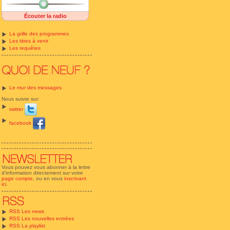
Écouter la radio
La grille des programmes
Les titres à venir
Les requêtes
Le mur des messages
Nous suivre sur:
twitter
facebook
Vous pouvez vous abonner à la lettre
d'information directement sur votre
page compte
, ou en vous
inscrivant
ici
.
RSS Les news
RSS Les nouvelles entrées
RSS La playlist