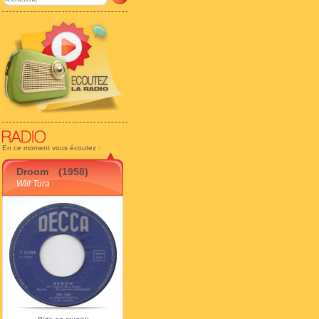
En ce moment vous écoutez :
Droom
(1958)
Will Tura