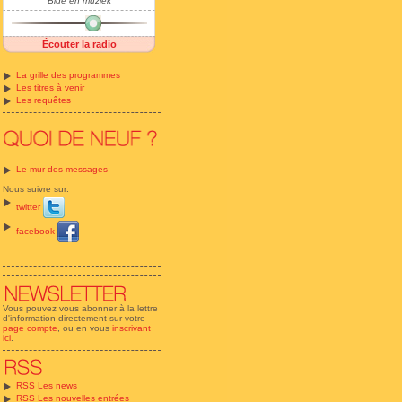
Bide en muziek
Écouter la radio
La grille des programmes
Les titres à venir
Les requêtes
Le mur des messages
Nous suivre sur:
twitter
facebook
Vous pouvez vous abonner à la lettre
d'information directement sur votre
page compte
, ou en vous
inscrivant
ici
.
RSS Les news
RSS Les nouvelles entrées