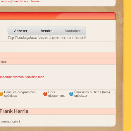
 artistes
] [
une fiche au hasard
]
Acheter
Vendre
Souhaiter
My Marketplace
, Vinyles à petits prix sur CDandLP
sique…
asculine women, feminine men
Dans les programmes
Hors
Émissions ou titres (très)
spéciaux
classement
spéciaux
Frank Harris
un commentaire !