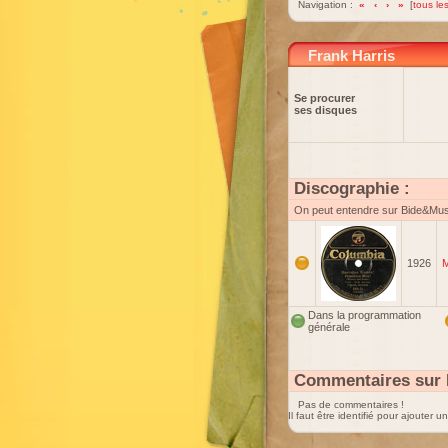
Navigation :
«
‹
›
»
[
tous les
Frank Harris
Se procurer
ses disques
Discographie :
On peut entendre sur Bide&Mu
1926
M
Dans la programmation
générale
Commentaires sur 
Pas de commentaires !
Il faut être identifié pour ajouter 