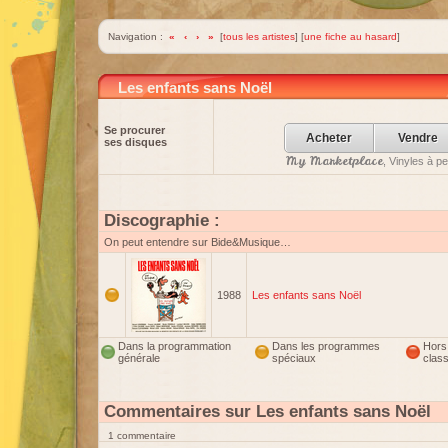
Navigation :
«
‹
›
»
[
tous les artistes
] [
une fiche au hasard
]
Les enfants sans Noël
Se procurer
Acheter
Vendre
ses disques
My Marketplace
, Vinyles à p
Discographie :
On peut entendre sur Bide&Musique…
1988
Les enfants sans Noël
Dans la programmation
Dans les programmes
Hors
générale
spéciaux
clas
Commentaires sur Les enfants sans Noël
1 commentaire