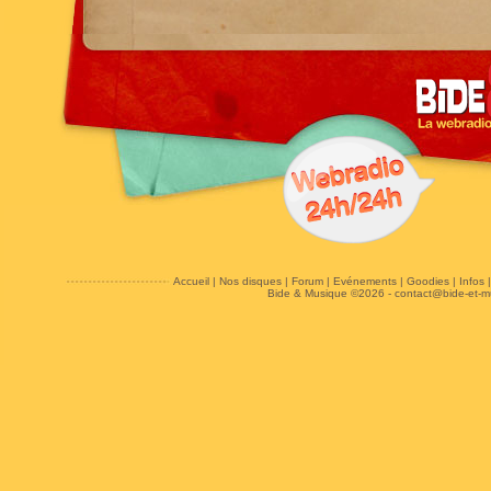
Accueil
|
Nos disques
|
Forum
|
Evénements
|
Goodies
|
Infos
Bide & Musique ©2026 -
contact@bide-et-m