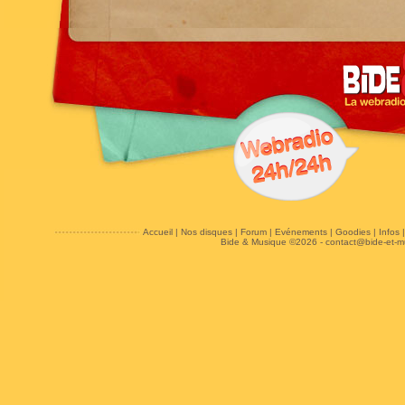
Accueil
|
Nos disques
|
Forum
|
Evénements
|
Goodies
|
Infos
Bide & Musique ©2026 -
contact@bide-et-m