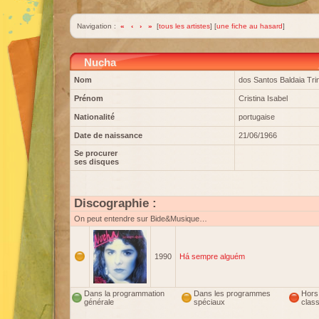
Navigation :
«
‹
›
»
[
tous les artistes
] [
une fiche au hasard
]
Nucha
Nom
dos Santos Baldaia Tr
Prénom
Cristina Isabel
Nationalité
portugaise
Date de naissance
21/06/1966
Se procurer
ses disques
Discographie :
On peut entendre sur Bide&Musique…
1990
Há sempre alguém
Dans la programmation
Dans les programmes
Hors
générale
spéciaux
clas