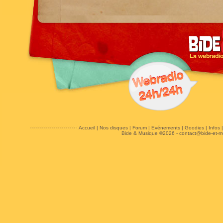
Accueil
|
Nos disques
|
Forum
|
Evénements
|
Goodies
|
Infos
Bide & Musique ©2026 -
contact@bide-et-m