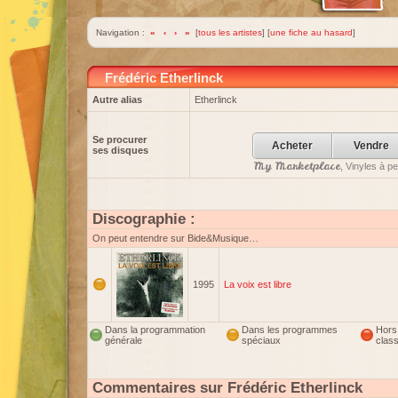
Navigation :
«
‹
›
»
[
tous les artistes
] [
une fiche au hasard
]
Frédéric Etherlinck
Autre alias
Etherlinck
Se procurer
Acheter
Vendre
ses disques
My Marketplace
, Vinyles à p
Discographie :
On peut entendre sur Bide&Musique…
1995
La voix est libre
Dans la programmation
Dans les programmes
Hors
générale
spéciaux
clas
Commentaires sur Frédéric Etherlinck