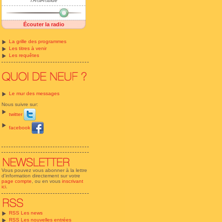
TÃ©lÃ©bide
Écouter la radio
La grille des programmes
Les titres à venir
Les requêtes
Le mur des messages
Nous suivre sur:
twitter
facebook
Vous pouvez vous abonner à la lettre
d'information directement sur votre
page compte
, ou en vous
inscrivant
ici
.
RSS Les news
RSS Les nouvelles entrées