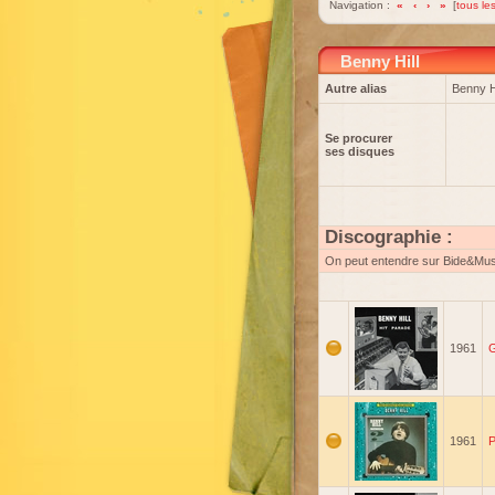
Navigation :
«
‹
›
»
[
tous les
Benny Hill
Autre alias
Benny H
Se procurer
ses disques
Discographie :
On peut entendre sur Bide&Mu
1961
G
1961
P