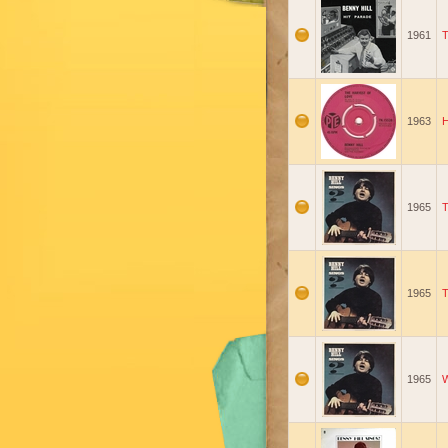
1961
T
1963
H
1965
T
1965
T
1965
W