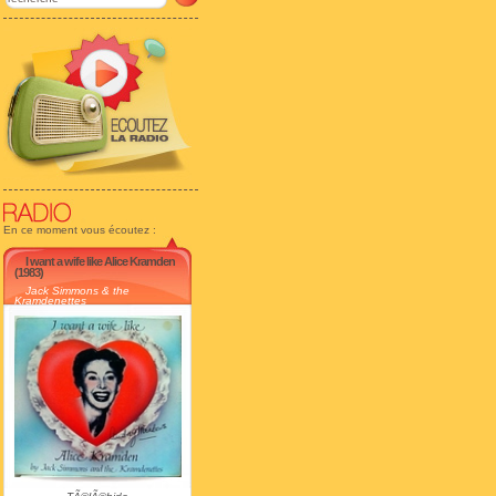
En ce moment vous écoutez :
I want a wife like Alice Kramden
(1983)
Jack Simmons & the
Kramdenettes