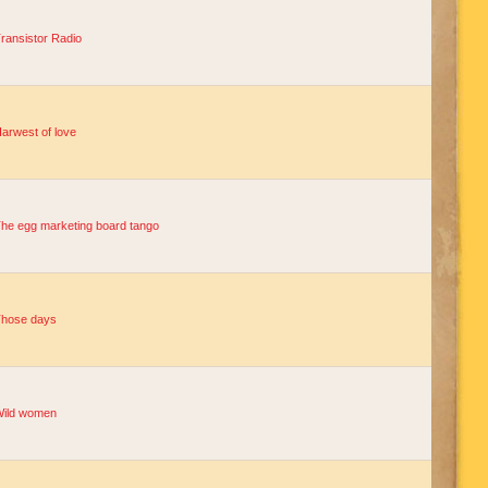
ransistor Radio
arwest of love
he egg marketing board tango
hose days
ild women