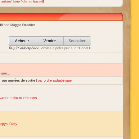
 artistes
] [
une fiche au hasard
]
ill and Maggie Stradder
Acheter
Vendre
Souhaiter
My Marketplace
, Vinyles à petits prix sur CDandLP
sique…
par années de sortie
|
par ordre alphabétique
ather In the mushrooms
epys' Diary