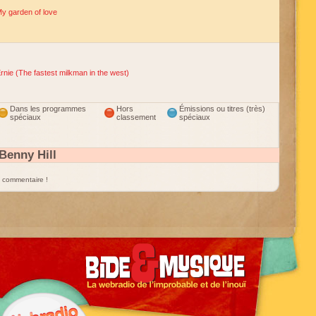
y garden of love
rnie (The fastest milkman in the west)
Dans les programmes
Hors
Émissions ou titres (très)
spéciaux
classement
spéciaux
Benny Hill
un commentaire !