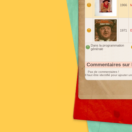
1966
M
1971
E
Dans la programmation
générale
Commentaires sur 
Pas de commentaires !
Il faut être identifié pour ajouter 