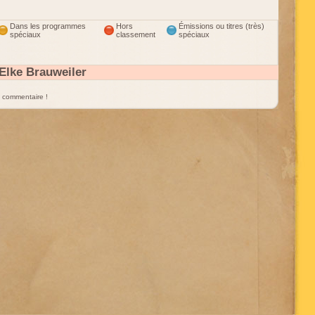
Dans les programmes
Hors
Émissions ou titres (très)
spéciaux
classement
spéciaux
Elke Brauweiler
un commentaire !