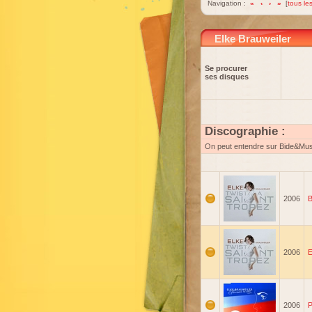
Navigation :
«
‹
›
»
[
tous les
Elke Brauweiler
Se procurer
ses disques
Discographie :
On peut entendre sur Bide&Mu
2006
B
2006
E
2006
P