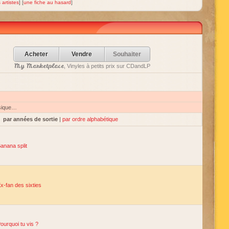
 artistes
] [
une fiche au hasard
]
Acheter
Vendre
Souhaiter
My Marketplace
, Vinyles à petits prix sur CDandLP
sique…
par années de sortie
|
par ordre alphabétique
anana split
x-fan des sixties
ourquoi tu vis ?