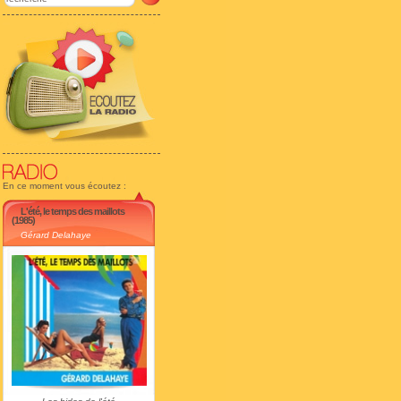
En ce moment vous écoutez :
L'été, le temps des maillots
(1985)
Gérard Delahaye