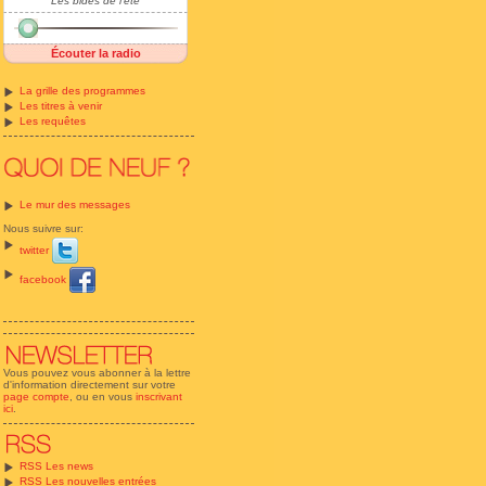
Les bides de l'été
Écouter la radio
La grille des programmes
Les titres à venir
Les requêtes
Le mur des messages
Nous suivre sur:
twitter
facebook
Vous pouvez vous abonner à la lettre
d'information directement sur votre
page compte
, ou en vous
inscrivant
ici
.
RSS Les news
RSS Les nouvelles entrées