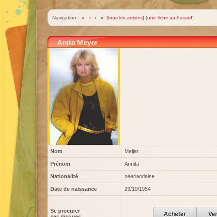
Navigation :
«
‹
›
»
[
tous les artistes
] [
une fiche au hasard
]
Anita Meyer
Nom
Meijer
Prénom
Annita
Nationalité
néerlandaise
Date de naissance
29/10/1954
Se procurer
Acheter
Ve
ses disques