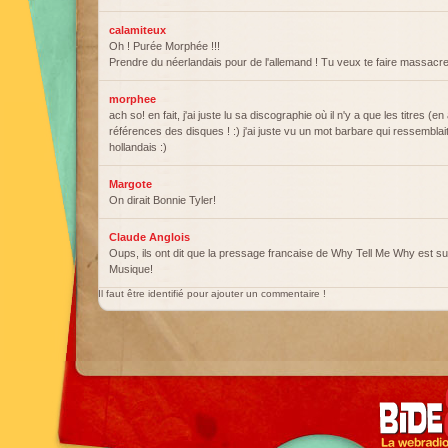
calamiteux
Oh ! Purée Morphée !!!
Prendre du néerlandais pour de l'allemand ! Tu veux te faire massacre
morphee
ach so! en fait, j'ai juste lu sa discographie où il n'y a que les titres (en
références des disques ! :) j'ai juste vu un mot barbare qui ressemblait
hollandais :)
Margote
On dirait Bonnie Tyler!
Claude Anglois
Oups, ils ont dit que la pressage francaise de Why Tell Me Why est s
Musique!
Il faut être identifié pour ajouter un commentaire !