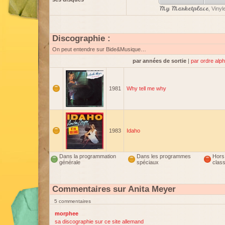
My Marketplace
, Viny
Discographie :
On peut entendre sur Bide&Musique…
par années de sortie
|
par ordre alp
1981
Why tell me why
1983
Idaho
Dans la programmation
Dans les programmes
Hors
générale
spéciaux
clas
Commentaires sur Anita Meyer
5 commentaires
morphee
sa discographie sur ce site allemand