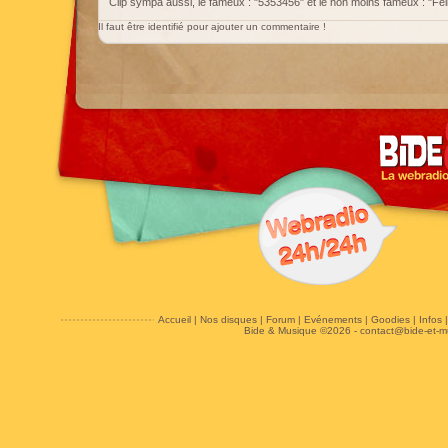
Clip sympa aussi, le fameux : "5353456" et le non moins fameux : "Feli
Il faut être identifié pour ajouter un commentaire !
Accueil
|
Nos disques
|
Forum
|
Evénements
|
Goodies
|
Infos
Bide & Musique ©2026 -
contact@bide-et-m