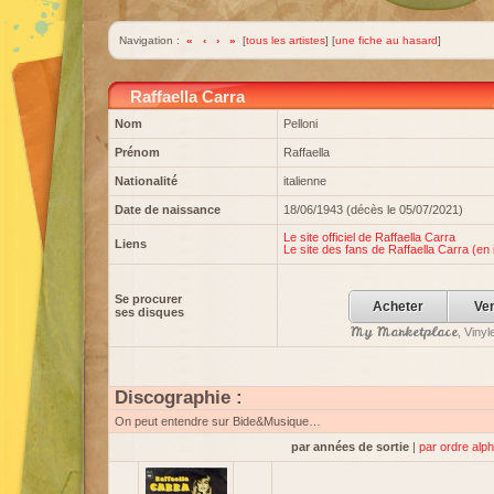
Navigation :
«
‹
›
»
[
tous les artistes
] [
une fiche au hasard
]
Raffaella Carra
Nom
Pelloni
Prénom
Raffaella
Nationalité
italienne
Date de naissance
18/06/1943 (décès le 05/07/2021)
Le site officiel de Raffaella Carra
Liens
Le site des fans de Raffaella Carra (en i
Se procurer
Acheter
Ve
ses disques
My Marketplace
, Viny
Discographie :
On peut entendre sur Bide&Musique…
par années de sortie
|
par ordre alp