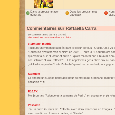
Dans la programmation
Dans les programmes
Hors
générale
spéciaux
clas
Commentaires sur Raffaella Carra
10 commentaires (dont 1 archivé)
Voir aussi les commentaires archivés
stephane_madrid
Toujours un immense succès dans le cœur de tous ! Quelqu'un a vu le 
"Todas las azafatas van al cielo" en 2002 ? Toute le BO du film est p
que venir al sur" "Fiesta" et autre "Explota mi corazón". Elle avait son
ans, intitulée "Hola Raffaella"… Elle appelait les gens chez eux au h
, et il fallait répondre "Hola Raffaella" quand on décrochait pour gagn
raphdem
La encore,un succès honorable pour ce morceau. stephane_madrid,"la
émission d'RTL.
R16.TX
Moi j'connais "A donde esta la mama de Pedro" en espagnol et pis c'es
Pascalito
J'ai un autre 45 tours de Raffaella, avec deux chansons en français :
avec une fin en plusieurs parties, et "Fiesta"…