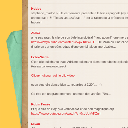
Hobby
stephane_madrid > Elle est toujours présente à la télé espagnole (il y
en tout cas). Et "Todas las azafatas…" est la raison de la présence 
favoris !
25453
à ne pas rater, le clip de son bide intersidéral, "tanti auguri", une mervei
http://www.youtube.com/watch?v=ljw-Kl1WHiE
. De Milan au Castel de
d'Italie en carton-pâte, vétue d'une combinaison improbable…
Echo-Sierra
C'est elle qui chante avec Adriano celentano dans son tube interplanét
Prisencolinensinainciusol
Cliquer ici pour voir le clip video
et en plus elle danse bien … regardez à 1'20''… ;-)
Ce titre est un grand moment, un must des années 70's…
Robin Fusée
Et que dire de
Hay que venir al sur
et de son magnifique clip
https://www.youtube.com/watch?v=0xvUdyVKZg4
Mikari