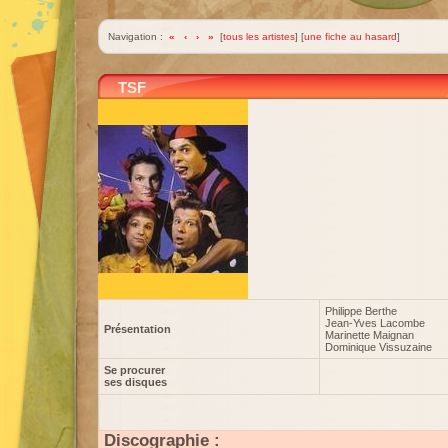
Navigation :
«
‹
›
»
[
tous les artistes
] [
une fiche au hasard
]
TSF
Philippe Berthe
Jean-Yves Lacombe
Présentation
Marinette Maignan
Dominique Vissuzaine
Se procurer
ses disques
Discographie :