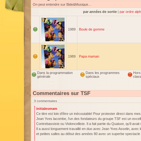
On peut entendre sur Bide&Musique…
par années de sortie
|
par ordre alp
1989
Boule de gomme
1989
Papa maman
Dans la programmation
Dans les programmes
Hors
générale
spéciaux
clas
Commentaires sur TSF
3 commentaires
initialesmam
Ce titre est loin d'être un inécoutable! Pour protester direct dans mes
Jean Yves lacombe, l'un des fondateurs du groupe TSF est un excell
Contrebassiste ou Violoncelliste. Il a fait partie du Quatuor, qu'il avai
Il a aussi longuement travaillé en duo avec Jean Yves Asselin, avec 
et petites salles au début des années 80 avec un superbe spectacle 