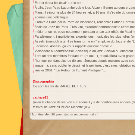
Extrait de sa bio éclair sur le net :
À Lille, Jean Yves Lacombe voit le jour. A Laon, il entre au conservat
Mans, il séjourne plus de 24 heures, et, à 16 ans, il s'évade du con
somme une belle fugue…
Il arrive à Paris par la Porte de Vincennes, rencontre Patrice Caratini
école de Jazz de Paris. Très vite, excellent contrebassiste (c'est bon
métier et se retrouve notamment pendant un an aux côtés de Maxime
Parallèlement, il multiplie les expériences musicales les plus folles 
Asselin (mandoliniste) il se transforme en " employé du Jazz et de l'E
Lacombe- Asselin, ça vous rappelle quelque chose ?…
Violoncelle ou contrebasse ? classique ou jazz ? clown ou chanteur ?
il est un des membres fondateurs (et oui…), et qui alliera avec grand
l'humour pendant plus de dix ans. Jonglant depuis toujours avec ses 
image…), sans oublier le dessin et la peinture, c'est avec jubilation et
janvier 2001, " Le Retour de l'Enfant Prodigue "…
Discographia
Ce sont les fils de RAOUL PETITE ?
cathare13
j'ai eu la chance de les voir sur scène il y a de nombreuses années (9
festival de Jazz d'Orcière Merlette (05)
Il faut être identifié pour ajouter un commentaire !