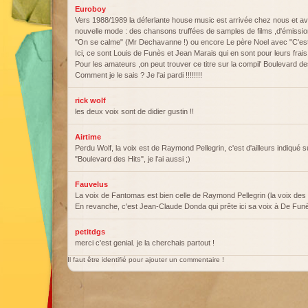
Euroboy
Vers 1988/1989 la déferlante house music est arrivée chez nous et av
nouvelle mode : des chansons truffées de samples de films ,d'émissi
"On se calme" (Mr Dechavanne !) ou encore Le père Noel avec "C'est c
Ici, ce sont Louis de Funès et Jean Marais qui en sont pour leurs fra
Pour les amateurs ,on peut trouver ce titre sur la compil' Boulevard des
Comment je le sais ? Je l'ai pardi !!!!!!!!
rick wolf
les deux voix sont de didier gustin !!
Airtime
Perdu Wolf, la voix est de Raymond Pellegrin, c'est d'ailleurs indiqué s
"Boulevard des Hits", je l'ai aussi ;)
Fauvelus
La voix de Fantomas est bien celle de Raymond Pellegrin (la voix des f
En revanche, c'est Jean-Claude Donda qui prête ici sa voix à De Fun
petitdgs
merci c'est genial. je la cherchais partout !
Il faut être identifié pour ajouter un commentaire !