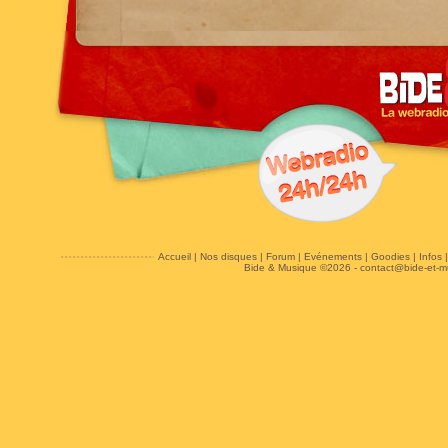
Accueil
|
Nos disques
|
Forum
|
Evénements
|
Goodies
|
Infos
Bide & Musique ©2026 -
contact@bide-et-m