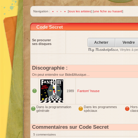
Navigation :
«
‹
›
»
[
tous les artistes
] [
une fiche au hasard
]
Code Secret
Se procurer
Acheter
Vendre
ses disques
My Marketplace
, Vinyles à p
Discographie :
On peut entendre sur Bide&Musique…
1989
Fantom' house
Dans la programmation
Dans les programmes
Hors
générale
spéciaux
clas
Commentaires sur Code Secret
5 commentaires