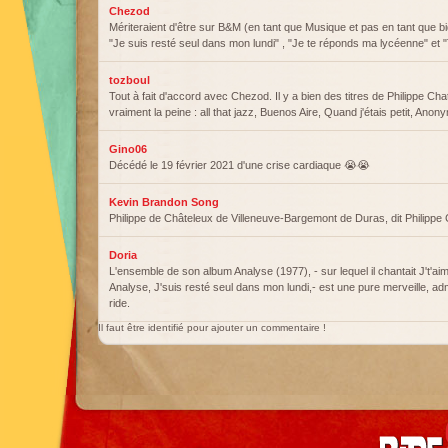
Chezod
Mériteraient d'être sur B&M (en tant que Musique et pas en tant que bi
"Je suis resté seul dans mon lundi" , "Je te réponds ma lycéenne" et "T
tozboul
Tout à fait d'accord avec Chezod. Il y a bien des titres de Philippe Chat
vraiment la peine : all that jazz, Buenos Aire, Quand j'étais petit, 
Gino06
Décédé le 19 février 2021 d'une crise cardiaque 😭😭
Kevin Brandon Song
Philippe de Châteleux de Villeneuve-Bargemont de Duras, dit Philippe 
Doria
L'ensemble de son album Analyse (1977), - sur lequel il chantait J't'aime
Analyse, J'suis resté seul dans mon lundi,- est une pure merveille, adm
ride.
Il faut être identifié pour ajouter un commentaire !