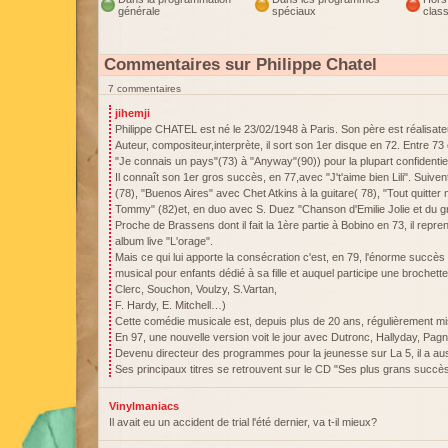
générale
spéciaux
clas
Commentaires sur Philippe Chatel
7 commentaires
jihemji
Philippe CHATEL est né le 23/02/1948 à Paris. Son père est réalisateu
Auteur, compositeur,interprète, il sort son 1er disque en 72. Entre 73 
"Je connais un pays"(73) à "Anyway"(90)) pour la plupart confidentie
Il connaît son 1er gros succès, en 77,avec "J't'aime bien Lili". Suiv
(78), "Buenos Aires" avec Chet Atkins à la guitare( 78), "Tout quitte
Tommy" (82)et, en duo avec S. Duez "Chanson d'Emilie Jolie et du g
Proche de Brassens dont il fait la 1ère partie à Bobino en 73, il rep
album live "L'orage".
Mais ce qui lui apporte la consécration c'est, en 79, l'énorme succès 
musical pour enfants dédié à sa fille et auquel participe une brochett
Clerc, Souchon, Voulzy, S.Vartan,
F. Hardy, E. Mitchell…)
Cette comédie musicale est, depuis plus de 20 ans, régulièrement m
En 97, une nouvelle version voit le jour avec Dutronc, Hallyday, P
Devenu directeur des programmes pour la jeunesse sur La 5, il a aussi 
Ses principaux titres se retrouvent sur le CD "Ses plus grans succès
Vinylmaniacs
Il avait eu un accident de trial l'été dernier, va t-il mieux?