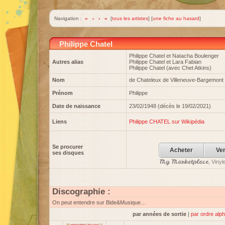
Navigation :
«
‹
›
»
[
tous les artistes
] [
une fiche au hasard
]
Philippe Chatel
Philippe Chatel et Natacha Boulenger
Autres alias
Philippe Chatel et Lara Fabian
Philippe Chatel (avec Chet Atkins)
Nom
de Chateleux de Villeneuve-Bargemont
Prénom
Philippe
Date de naissance
23/02/1948 (décès le 19/02/2021)
Liens
Philippe CHATEL sur Wikipédia
Se procurer
Acheter
Ve
ses disques
My Marketplace
, Viny
Discographie :
On peut entendre sur Bide&Musique…
par années de sortie
|
par ordre alp