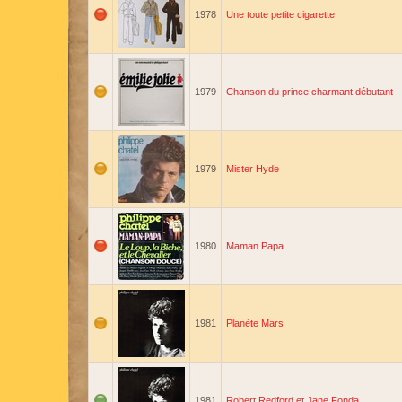
1978
Une toute petite cigarette
1979
Chanson du prince charmant débutant
1979
Mister Hyde
1980
Maman Papa
1981
Planète Mars
1981
Robert Redford et Jane Fonda