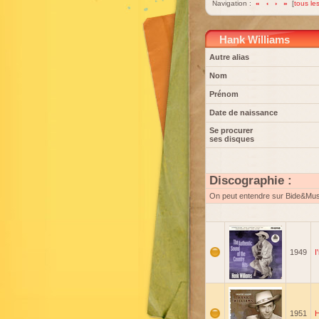
Navigation :
«
‹
›
»
[
tous les
Hank Williams
Autre alias
Nom
Prénom
Date de naissance
Se procurer
ses disques
Discographie :
On peut entendre sur Bide&Mu
1949
I
1951
H