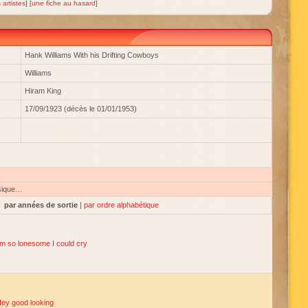
 artistes
] [
une fiche au hasard
]
Hank Williams With his Drifting Cowboys
Williams
Hiram King
17/09/1923 (décès le 01/01/1953)
sique…
par années de sortie
|
par ordre alphabétique
'm so lonesome I could cry
ey good looking