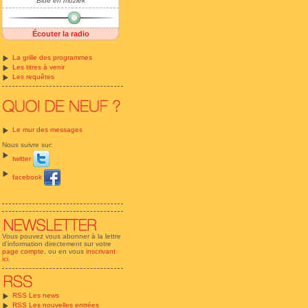
Bide en muziek
Écouter la radio
La grille des programmes
Les titres à venir
Les requêtes
Le mur des messages
Nous suivre sur:
twitter
facebook
Vous pouvez vous abonner à la lettre
d'information directement sur votre
page compte
, ou en vous
inscrivant
ici
.
RSS Les news
RSS Les nouvelles entrées