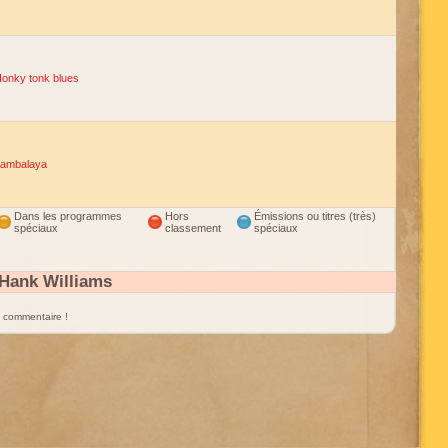
onky tonk blues
ambalaya
Dans les programmes
Hors
Émissions ou titres (très)
spéciaux
classement
spéciaux
Hank Williams
un commentaire !