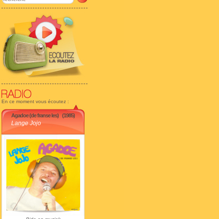
En ce moment vous écoutez :
Agadoe (de franse les)
(1985)
Lange Jojo