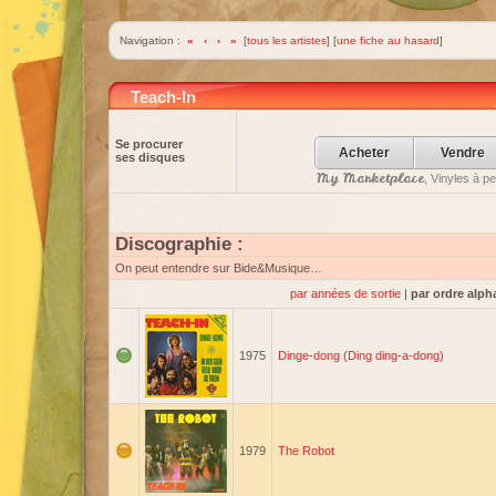
Navigation :
«
‹
›
»
[
tous les artistes
] [
une fiche au hasard
]
Teach-In
Se procurer
Acheter
Vendre
ses disques
My Marketplace
, Vinyles à p
Discographie :
On peut entendre sur Bide&Musique…
par années de sortie
|
par ordre alph
1975
Dinge-dong (Ding ding-a-dong)
1979
The Robot