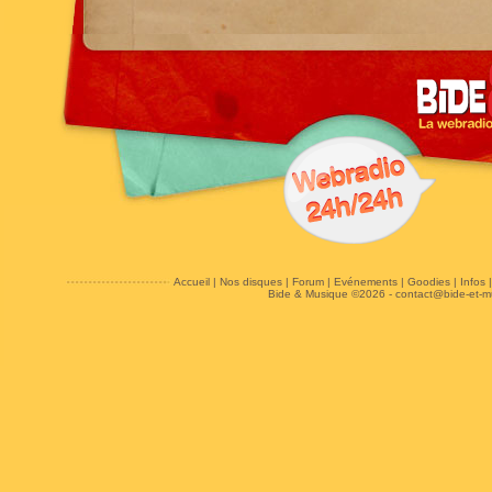
Accueil
|
Nos disques
|
Forum
|
Evénements
|
Goodies
|
Infos
Bide & Musique ©2026 -
contact@bide-et-m