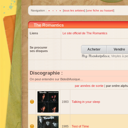
Navigation :
«
‹
›
»
[
tous les artistes
] [
une fiche au hasard
]
The Romantics
Liens
Le site officiel de The Romantics
Se procurer
Acheter
Vendre
ses disques
My Marketplace
, Vinyles à p
Discographie :
On peut entendre sur Bide&Musique…
par années de sortie
|
par ordre alph
1983
Talking in your sleep
1985
Test of Time