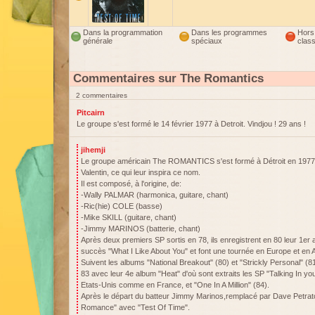
Dans la programmation
Dans les programmes
Hors
générale
spéciaux
clas
Commentaires sur The Romantics
2 commentaires
Pitcairn
Le groupe s'est formé le 14 février 1977 à Detroit. Vindjou ! 29 ans !
jihemji
Le groupe américain The ROMANTICS s'est formé à Détroit en 1977, l
Valentin, ce qui leur inspira ce nom.
Il est composé, à l'origine, de:
-Wally PALMAR (harmonica, guitare, chant)
-Ric(hie) COLE (basse)
-Mike SKILL (guitare, chant)
-Jimmy MARINOS (batterie, chant)
Après deux premiers SP sortis en 78, ils enregistrent en 80 leur 1e
succès "What I Like About You" et font une tournée en Europe et en A
Suivent les albums "National Breakout" (80) et "Strickly Personal" (8
83 avec leur 4e album "Heat" d'où sont extraits les SP "Talking In y
Etats-Unis comme en France, et "One In A Million" (84).
Après le départ du batteur Jimmy Marinos,remplacé par Dave Petratos
Romance" avec "Test Of Time".