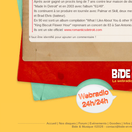
Après avoir gagné un procès long de 7 ans contre leur maison de disq
"Made In Detroit" et en 2003 avec l'album "61/49".
Ils continuent à se produire en tournée avec Palmar et Skill, deux m
et Brad Elvis (batteur).
En 90 est sorti un album compilation "What I Like About You & other R
"King Biscuit Flower Hour" reprenant un concert de 83 à San Antonio
Ils ont un site officiel:
www.romanticsdetroit.com
Il faut être identifié pour ajouter un commentaire !
Accueil
|
Nos disques
|
Forum
|
Evénements
|
Goodies
|
Infos
Bide & Musique ©2026 -
contact@bide-et-m