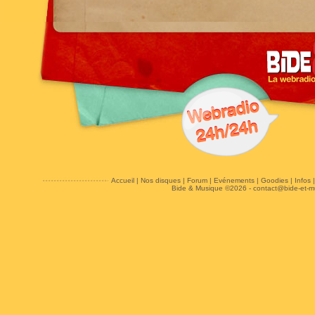
Accueil
|
Nos disques
|
Forum
|
Evénements
|
Goodies
|
Infos
Bide & Musique ©2026 -
contact@bide-et-m