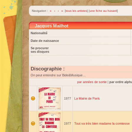
Navigation :
«
‹
›
»
[
tous les artistes
] [
une fiche au hasard
]
Jacques Mailhot
Nationalité
Date de naissance
Se procurer
ses disques
Discographie :
On peut entendre sur Bide&Musique…
par années de sortie
|
par ordre alph
1977
La Mairie de Paris
1977
Tout va très bien madame la comtesse