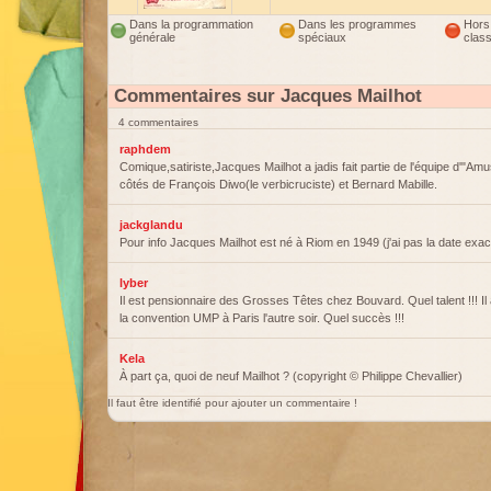
Dans la programmation
Dans les programmes
Hors
générale
spéciaux
clas
Commentaires sur Jacques Mailhot
4 commentaires
raphdem
Comique,satiriste,Jacques Mailhot a jadis fait partie de l'équipe d'"A
côtés de François Diwo(le verbicruciste) et Bernard Mabille.
jackglandu
Pour info Jacques Mailhot est né à Riom en 1949 (j'ai pas la date exac
lyber
Il est pensionnaire des Grosses Têtes chez Bouvard. Quel talent !!! Il 
la convention UMP à Paris l'autre soir. Quel succès !!!
Kela
À part ça, quoi de neuf Mailhot ? (copyright © Philippe Chevallier)
Il faut être identifié pour ajouter un commentaire !