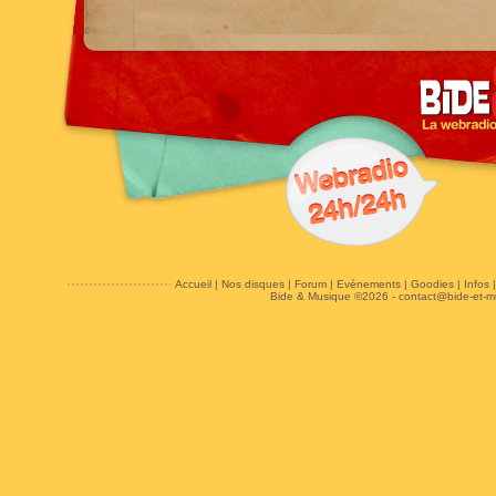
Accueil
|
Nos disques
|
Forum
|
Evénements
|
Goodies
|
Infos
Bide & Musique ©2026 -
contact@bide-et-m