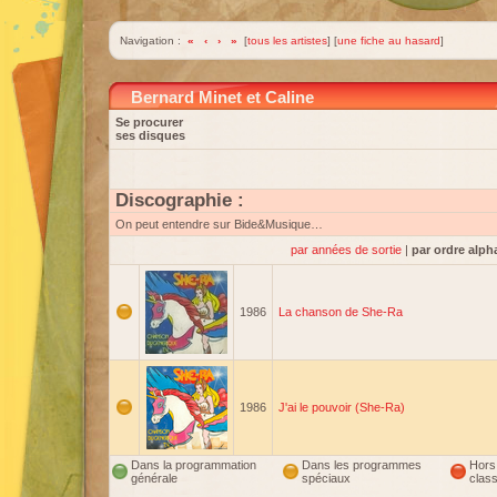
Navigation :
«
‹
›
»
[
tous les artistes
] [
une fiche au hasard
]
Bernard Minet et Caline
Se procurer
ses disques
Discographie :
On peut entendre sur Bide&Musique…
par années de sortie
|
par ordre alph
1986
La chanson de She-Ra
1986
J'ai le pouvoir (She-Ra)
Dans la programmation
Dans les programmes
Hors
générale
spéciaux
clas