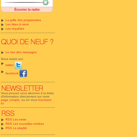
Écouter la radio
La grille des programmes
Les titres à venir
Les requêtes
Le mur des messages
Nous suivre sur:
twitter
facebook
Vous pouvez vous abonner à la lettre
d'information directement sur votre
page compte
, ou en vous
inscrivant
ici
.
RSS Les news
RSS Les nouvelles entrées
RSS La playlist