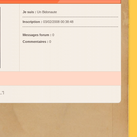
Je suis :
Un Bidonaute
Inscription :
03/02/2008 00:38:48
Messages forum :
0
Commentaires :
0
_°]