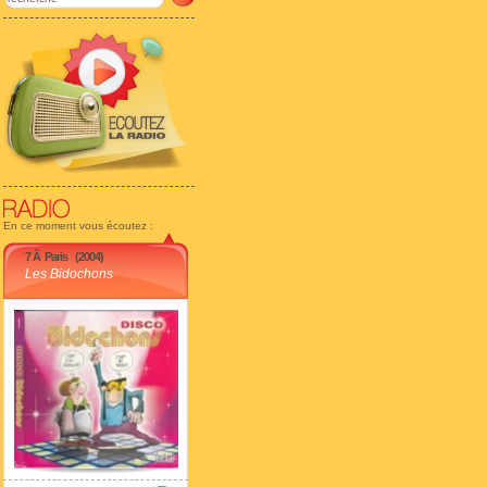
En ce moment vous écoutez :
7 Ã Paris
(2004)
Les Bidochons