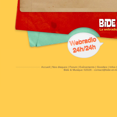
Accueil
|
Nos disques
|
Forum
|
Evénements
|
Goodies
|
Infos
Bide & Musique ©2026 -
contact@bide-et-m