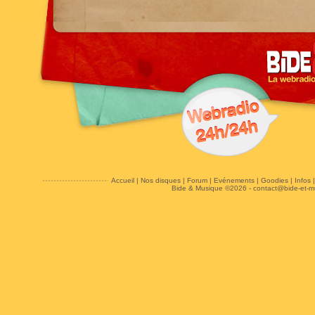
Accueil
|
Nos disques
|
Forum
|
Evénements
|
Goodies
|
Infos
Bide & Musique ©2026 -
contact@bide-et-m