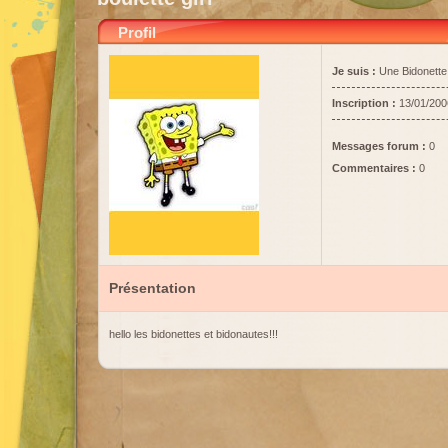
Profil
Je suis :
Une Bidonette
Inscription :
13/01/200
Messages forum :
0
Commentaires :
0
Présentation
hello les bidonettes et bidonautes!!!