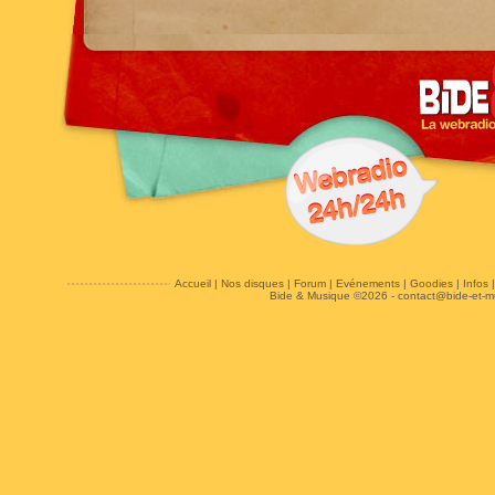
Accueil
|
Nos disques
|
Forum
|
Evénements
|
Goodies
|
Infos
Bide & Musique ©2026 -
contact@bide-et-m