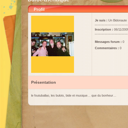
Profil
Je suis :
Un Bidonaute
Inscription :
06/11/200
Messages forum :
0
Commentaires :
0
Présentation
le foutuballao, les bulots, bide et musique… que du bonheur…