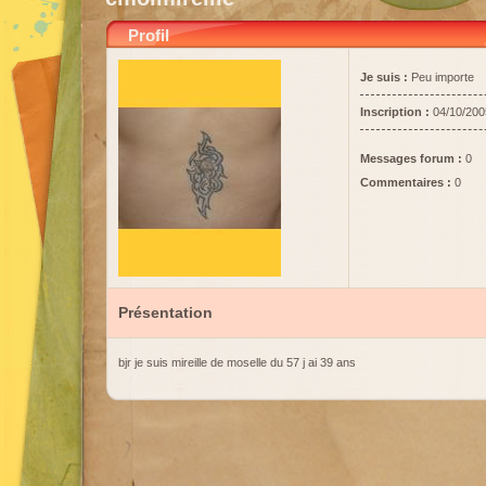
Profil
Je suis :
Peu importe
Inscription :
04/10/200
Messages forum :
0
Commentaires :
0
Présentation
bjr je suis mireille de moselle du 57 j ai 39 ans