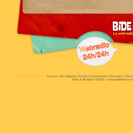
Accueil
|
Nos disques
|
Forum
|
Evénements
|
Goodies
|
Infos
Bide & Musique ©2026 -
contact@bide-et-m