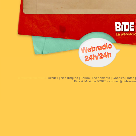
Accueil
|
Nos disques
|
Forum
|
Evénements
|
Goodies
|
Infos
Bide & Musique ©2026 -
contact@bide-et-m