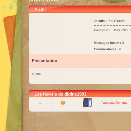
Profil
Je suis :
Peu importe
Inscription :
15/08/2005 
Messages forum :
0
Commentaires :
0
Présentation
aucun
Les favoris de didine1983
1
Vanessa Demouy