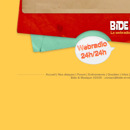
Accueil
|
Nos disques
|
Forum
|
Evénements
|
Goodies
|
Infos
Bide & Musique ©2026 -
contact@bide-et-m