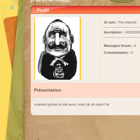
Profil
Je suis :
Peu importe
Inscription :
14/03/200
Messages forum :
0
Commentaires :
0
Présentation
vraiment génial ce site avec cette zik de naze!! lol