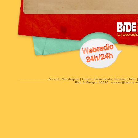
Accueil
|
Nos disques
|
Forum
|
Evénements
|
Goodies
|
Infos
Bide & Musique ©2026 -
contact@bide-et-m