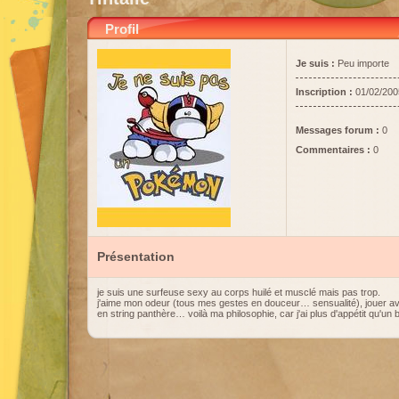
Profil
Je suis :
Peu importe
Inscription :
01/02/200
Messages forum :
0
Commentaires :
0
Présentation
je suis une surfeuse sexy au corps huilé et musclé mais pas trop.
j'aime mon odeur (tous mes gestes en douceur… sensualité), jouer ave
en string panthère… voilà ma philosophie, car j'ai plus d'appétit qu'un