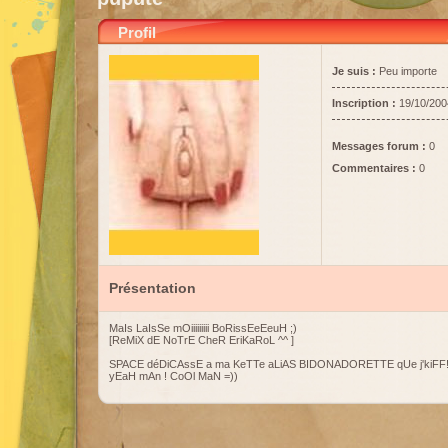
Profil
Je suis :
Peu importe
Inscription :
19/10/200
Messages forum :
0
Commentaires :
0
Présentation
MaIs LaIsSe mOiiiiiiiii BoRissEeEeuH ;)
[ReMiX dE NoTrE CheR EriKaRoL ^^ ]
SPACE déDiCAssE a ma KeTTe aLiAS BIDONADORETTE qUe j'kiFF!
yEaH mAn ! CoOl MaN =))