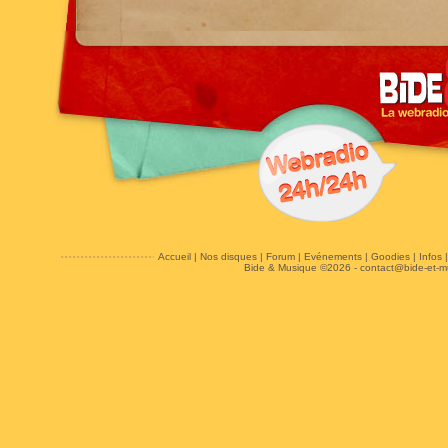
Accueil
|
Nos disques
|
Forum
|
Evénements
|
Goodies
|
Infos
Bide & Musique ©2026 -
contact@bide-et-m