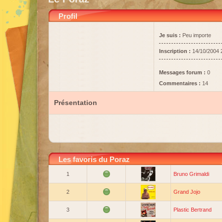
Profil
Je suis :
Peu importe
Inscription :
14/10/2004 
Messages forum :
0
Commentaires :
14
Présentation
Les favoris du Poraz
1
Bruno Grimaldi
2
Grand Jojo
3
Plastic Bertrand