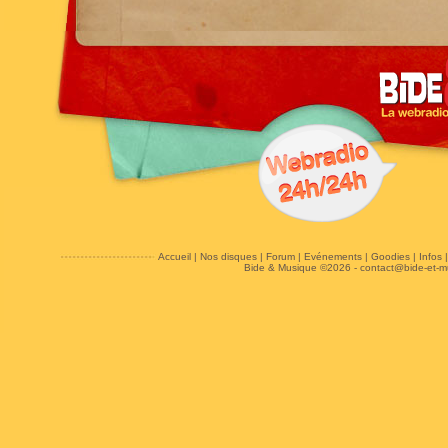
Accueil
|
Nos disques
|
Forum
|
Evénements
|
Goodies
|
Infos
Bide & Musique ©2026 -
contact@bide-et-m