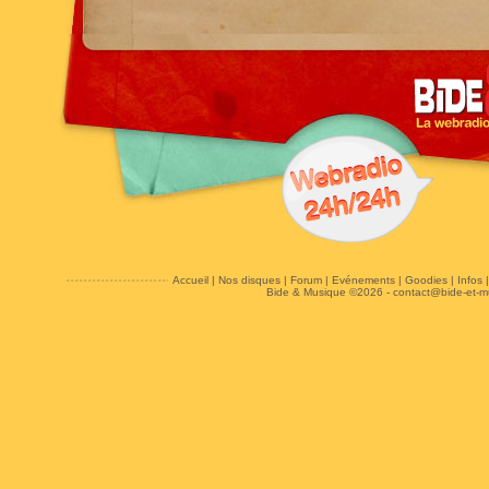
Accueil
|
Nos disques
|
Forum
|
Evénements
|
Goodies
|
Infos
Bide & Musique ©2026 -
contact@bide-et-m