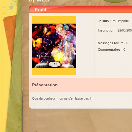
Profil
Je suis :
Peu importe
Inscription :
22/08/200
Messages forum :
0
Commentaires :
0
Présentation
Que du bonheur… on ne s'en lasse pas !!!