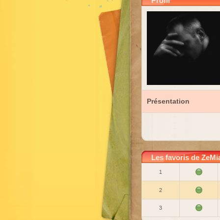
Profil
Présentation
Les favoris de ZeMi
1
2
3