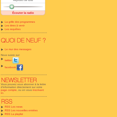
Reprises de luxe
Écouter la radio
La grille des programmes
Les titres à venir
Les requêtes
Le mur des messages
Nous suivre sur:
twitter
facebook
Vous pouvez vous abonner à la lettre
d'information directement sur votre
page compte
, ou en vous
inscrivant
ici
.
RSS Les news
RSS Les nouvelles entrées
RSS La playlist