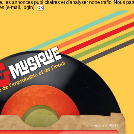
, les annonces publicitaires et d'analyser notre trafic. Nous p
s (e-mail, login).
membre n° 40019