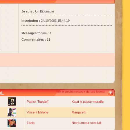
Je suis :
Un Bidonaute
Inscription :
24/10/2003 15:44:19
Messages forum :
1
Commentaires :
21
Voir le pochettoscope de ces favoris
aL
Patrick Topaloff
Kataï le passe-muraille
Vincent Malone
Margareth
Zahia
Notre amour sent l'ail