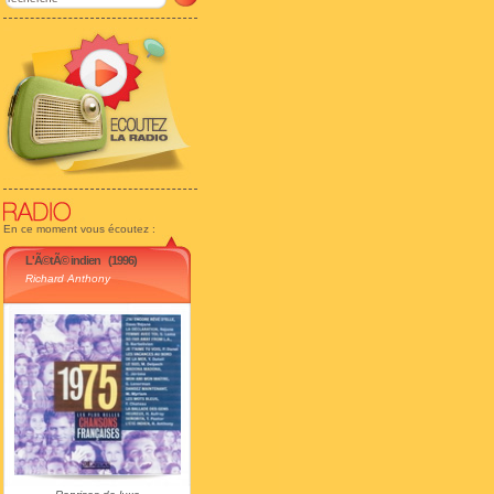
En ce moment vous écoutez :
L'Ã©tÃ© indien
(1996)
Richard Anthony