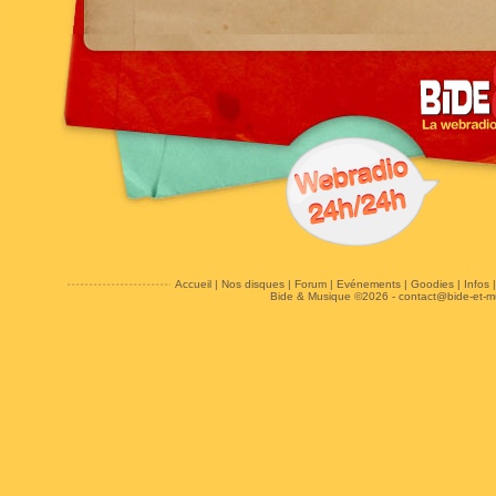
Accueil
|
Nos disques
|
Forum
|
Evénements
|
Goodies
|
Infos
Bide & Musique ©2026 -
contact@bide-et-m