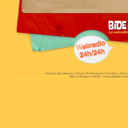
Accueil
|
Nos disques
|
Forum
|
Evénements
|
Goodies
|
Infos
Bide & Musique ©2026 -
contact@bide-et-m