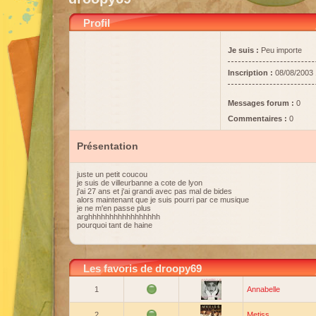
Profil
Je suis :
Peu importe
Inscription :
08/08/2003 
Messages forum :
0
Commentaires :
0
Présentation
juste un petit coucou
je suis de villeurbanne a cote de lyon
j'ai 27 ans et j'ai grandi avec pas mal de bides
alors maintenant que je suis pourri par ce musique
je ne m'en passe plus
arghhhhhhhhhhhhhhhhh
pourquoi tant de haine
Les favoris de droopy69
1
Annabelle
2
Metiss