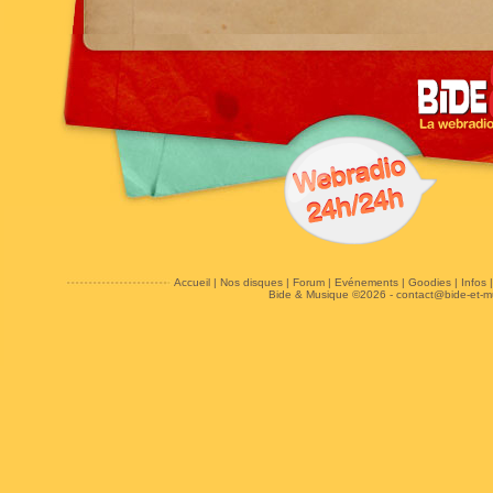
Accueil
|
Nos disques
|
Forum
|
Evénements
|
Goodies
|
Infos
Bide & Musique ©2026 -
contact@bide-et-m