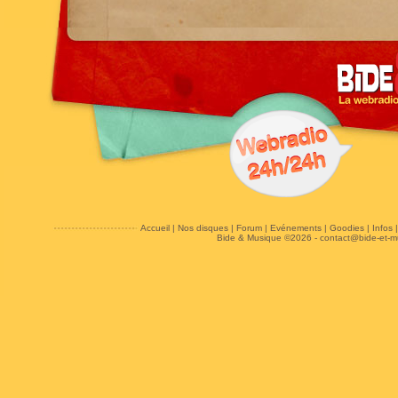
Accueil
|
Nos disques
|
Forum
|
Evénements
|
Goodies
|
Infos
Bide & Musique ©2026 -
contact@bide-et-m