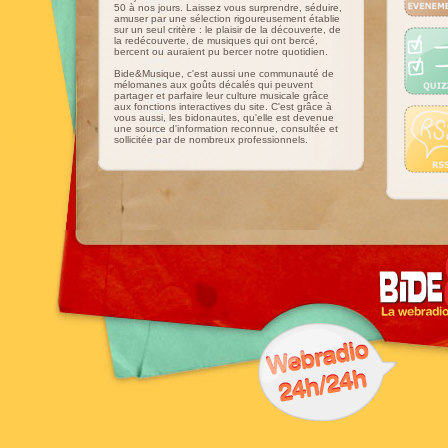
50 à nos jours. Laissez vous surprendre, séduire,
amuser par une sélection rigoureusement établie
sur un seul critère : le plaisir de la découverte, de
la redécouverte, de musiques qui ont bercé,
bercent ou auraient pu bercer notre quotidien.
Bide&Musique, c'est aussi une communauté de
mélomanes aux goûts décalés qui peuvent
partager et parfaire leur culture musicale grâce
aux fonctions interactives du site. C'est grâce à
vous aussi, les bidonautes, qu'elle est devenue
une source d'information reconnue, consultée et
sollicitée par de nombreux professionnels.