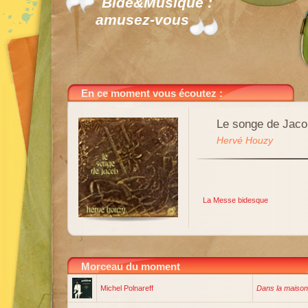
Bide&Musique :
amusez-vous
En ce moment vous écoutez :
Le songe de Jacob
Hervé Houzy
La Messe bidesque
Morceau du moment
Michel Polnareff
Dans la maison