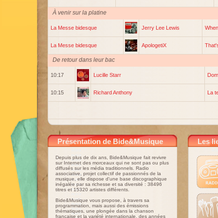
À venir sur la platine
La Messe bidesque
Jerry Lee Lewis
When 
La Messe bidesque
ApologetiX
That'
De retour dans leur bac
10:17
Lucille Starr
Dom
10:15
Richard Anthony
La t
Présentation de Bide&Musique
Les li
Depuis plus de dix ans, Bide&Musique fait revivre
sur Internet des morceaux qui ne sont pas ou plus
diffusés sur les média traditionnels. Radio
associative, projet collectif de passionnés de la
musique, elle dispose d'une base discographique
inégalée par sa richesse et sa diversité : 38496
titres et 15320 artistes différents.
Bide&Musique vous propose, à travers sa
programmation, mais aussi des émissions
thématiques, une plongée dans la chanson
française et la variété internationale, des années