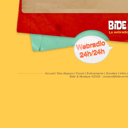
Accueil
|
Nos disques
|
Forum
|
Evénements
|
Goodies
|
Infos
Bide & Musique ©2026 -
contact@bide-et-m