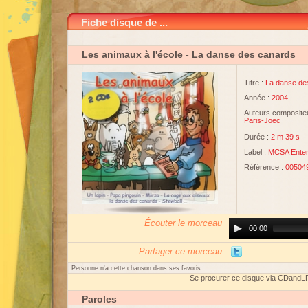
Fiche disque de ...
Les animaux à l'école
- La danse des canards
Titre :
La danse de
Année :
2004
Auteurs compositeu
Paris-Joec
Durée :
2 m 39 s
Label :
MCSA Enter
Référence :
00504
Écouter le morceau
Audio
00:00
Player
Partager ce morceau
Personne n'a cette chanson dans ses favoris
Se procurer ce disque via CDandL
Paroles