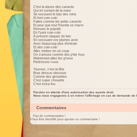
C'est la danse des canards
Qui en sortant de la mare
Se secouent le bas des reins
Et font coin-coin
Faites comme les petits canards
Et pour que tout l'monde se marre
Remuez le popotin
En f'sant coin-coin
À présent claquez du bec
En secouant vos plumes avec
Avec beaucoup plus d'entrain
Et des coin-coin
Allez mettez-en un coup
On s'amuse comme des p'tits fous
Maintenant pliez les g'noux
Redressez-vous
Tournez, c'est la fête
Bras dessus-dessous
Comme des girouettes
C'est super chouette
C'est extra-fou
Paroles en attente d'une autorisation des ayants droit.
Nous nous engageons à en retirer l'affichage en cas de demande de l
Commentaires
Pas de commentaires !
Il faut être identifié pour ajouter un commentaire !