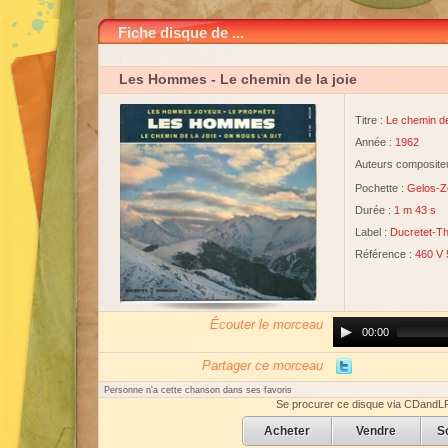
Fiche disque de ...
Les Hommes
- Le chemin de la joie
Titre :
Le chemin de 
Année :
1962
Auteurs compositeu
Pochette :
Gelos-Z
Durée :
1 m 43 s
Label :
Ducretet-T
Référence :
460 V 
Écouter le morceau
Audio
00:00
Player
Partager ce morceau
Personne n'a cette chanson dans ses favoris
Se procurer ce disque via CDandL
Acheter
Vendre
S