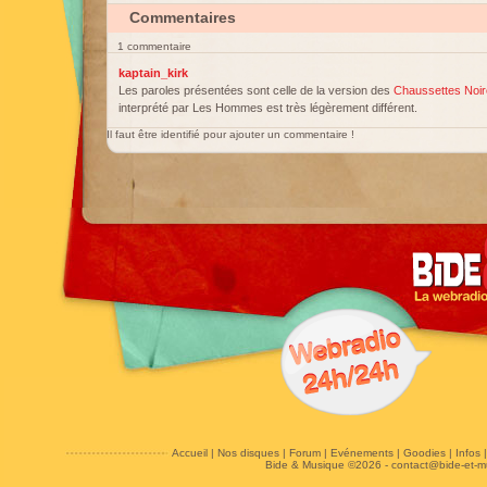
Commentaires
1 commentaire
kaptain_kirk
Les paroles présentées sont celle de la version des
Chaussettes Noi
interprété par Les Hommes est très légèrement différent.
Il faut être identifié pour ajouter un commentaire !
Accueil
|
Nos disques
|
Forum
|
Evénements
|
Goodies
|
Infos
Bide & Musique ©2026 -
contact@bide-et-m