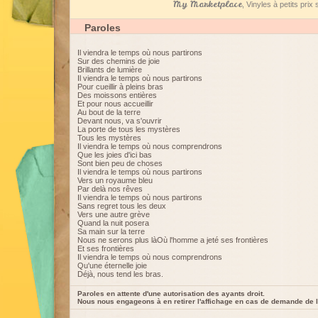
My Marketplace
, Vinyles à petits pri
Paroles
Il viendra le temps où nous partirons
Sur des chemins de joie
Brillants de lumière
Il viendra le temps où nous partirons
Pour cueillir à pleins bras
Des moissons entières
Et pour nous accueillir
Au bout de la terre
Devant nous, va s'ouvrir
La porte de tous les mystères
Tous les mystères
Il viendra le temps où nous comprendrons
Que les joies d'ici bas
Sont bien peu de choses
Il viendra le temps où nous partirons
Vers un royaume bleu
Par delà nos rêves
Il viendra le temps où nous partirons
Sans regret tous les deux
Vers une autre grève
Quand la nuit posera
Sa main sur la terre
Nous ne serons plus làOù l'homme a jeté ses frontières
Et ses frontières
Il viendra le temps où nous comprendrons
Qu'une éternelle joie
Déjà, nous tend les bras.
Paroles en attente d'une autorisation des ayants droit.
Nous nous engageons à en retirer l'affichage en cas de demande de l